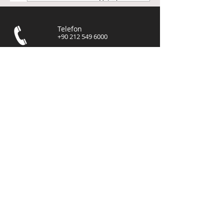
Telefon
+90 212 549 6000
E-Mail
info@panometal.co
m.tr
Demirciler Sitesi A1 Blok
No.6 İkitelli / ISTANBUL