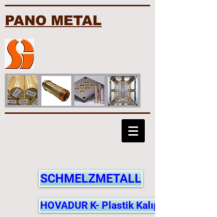
PANO METAL
SCHMELZMETALL
HOVADUR K- Plastik Kalıp Bakırları