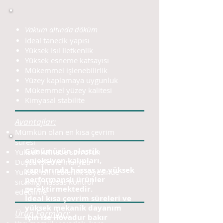
Vakum altında döküm
İdeal tanecik yapısı
Yüksek Isıl İletkenlik
Yüksek esneme katsayısı
Mükemmel işlenebilirlik
Yüzey kaplamaya uygunluk
Mükemmel yüzey kalitesi
Kimyasal stabilite
Avantajlar:
Mümkün olan en kısa çevrim
süresi
Günümüzün plastik
Yüksek kalitede son ürün
enjeksiyon kalıpları,
Düşük işleme maliyeti
yapılarında hassas ve yüksek
Yüksek ısıl iletkenlik sayesinde
performanslı ürünler
sıcaklığı hassas kontrol
gerektirmektedir.
edebilme
İdeal kısa çevrim süreleri ve
yüksek mekanik dayanım
Ürün Formları:
için ise Hovadur bakır