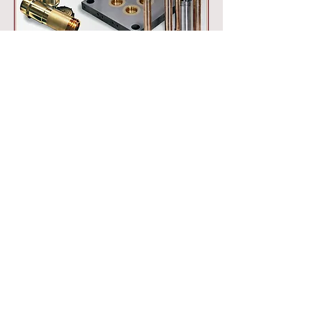
Telefon
+90 212 549 6000
E-Mail
info@panometal.co
m.tr
Demirciler Sitesi A1 Blok
No.6 İkitelli / ISTANBUL